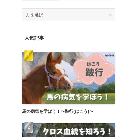
ア
ー
カ
イ
人気記事
ブ
馬の病気を学ぼう！〜跛行(はこう)〜