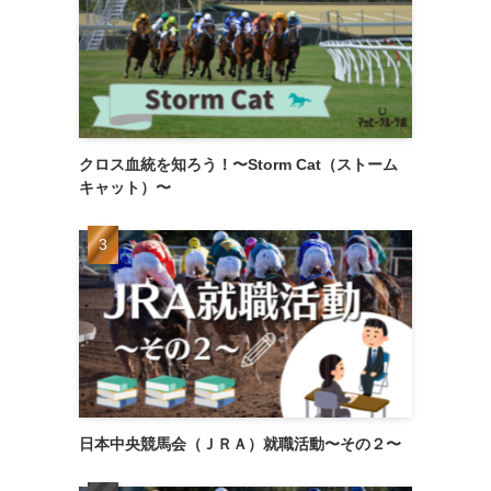
クロス血統を知ろう！〜Storm Cat（ストーム
キャット）〜
日本中央競馬会（ＪＲＡ）就職活動〜その２〜