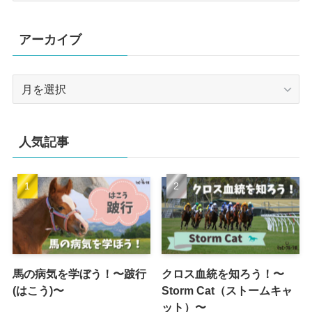
ゴ
リ
アーカイブ
ー
ア
ー
カ
イ
人気記事
ブ
馬の病気を学ぼう！〜跛行
クロス血統を知ろう！〜
(はこう)〜
Storm Cat（ストームキャ
ット）〜