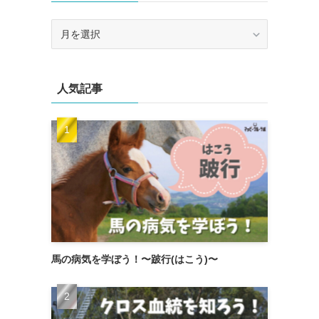
ア
ー
カ
イ
人気記事
ブ
馬の病気を学ぼう！〜跛行(はこう)〜