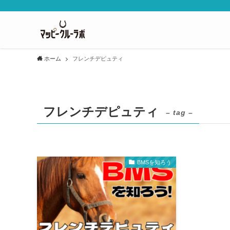
ホーム
フレンチデピュティ
フレンチデピュティ
– tag –
BMSを知ろう