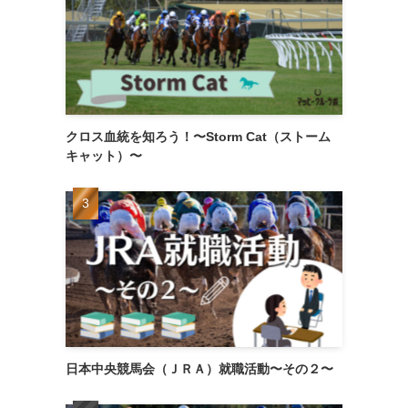
クロス血統を知ろう！〜Storm Cat（ストーム
キャット）〜
日本中央競馬会（ＪＲＡ）就職活動〜その２〜