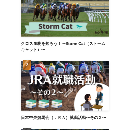
クロス血統を知ろう！〜Storm Cat（ストーム
キャット）〜
日本中央競馬会（ＪＲＡ）就職活動〜その２〜