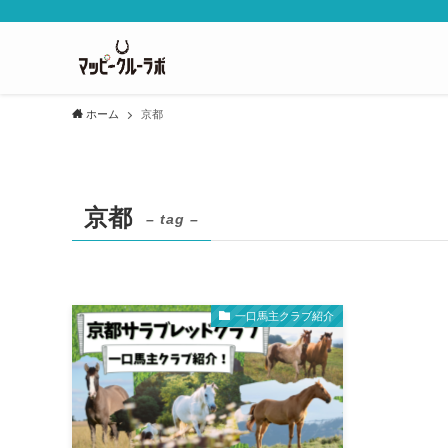
ホーム
京都
京都
– tag –
一口馬主クラブ紹介