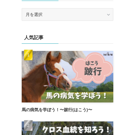
ア
ー
カ
イ
人気記事
ブ
馬の病気を学ぼう！〜跛行(はこう)〜