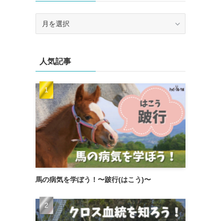
ア
ー
カ
イ
人気記事
ブ
馬の病気を学ぼう！〜跛行(はこう)〜