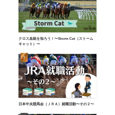
クロス血統を知ろう！〜Storm Cat（ストーム
キャット）〜
日本中央競馬会（ＪＲＡ）就職活動〜その２〜