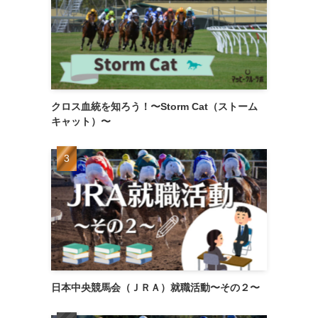
クロス血統を知ろう！〜Storm Cat（ストーム
キャット）〜
日本中央競馬会（ＪＲＡ）就職活動〜その２〜