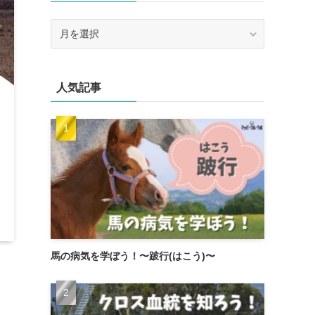
ア
ー
カ
イ
人気記事
ブ
馬の病気を学ぼう！〜跛行(はこう)〜