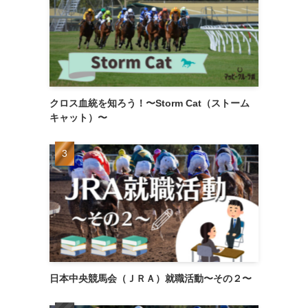
クロス血統を知ろう！〜Storm Cat（ストーム
キャット）〜
日本中央競馬会（ＪＲＡ）就職活動〜その２〜