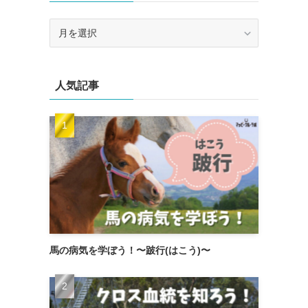
ア
ー
カ
イ
人気記事
ブ
馬の病気を学ぼう！〜跛行(はこう)〜