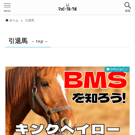
menu
検索
ホーム
引退馬
引退馬
– tag –
BMSを知ろう