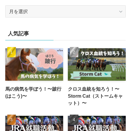
ア
ー
カ
イ
人気記事
ブ
馬の病気を学ぼう！〜跛行
クロス血統を知ろう！〜
(はこう)〜
Storm Cat（ストームキャ
ット）〜