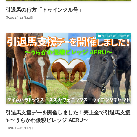
引退馬の行方「トゥインクル号」
2021年12月22日
ラボの募金・啓蒙活動
引退馬支援デーを開催しました！売上金で引退馬支援
✨〜うらかわ優駿ビレッジ AERU〜
2021年12月17日