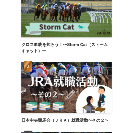
クロス血統を知ろう！〜Storm Cat（ストーム
キャット）〜
日本中央競馬会（ＪＲＡ）就職活動〜その２〜