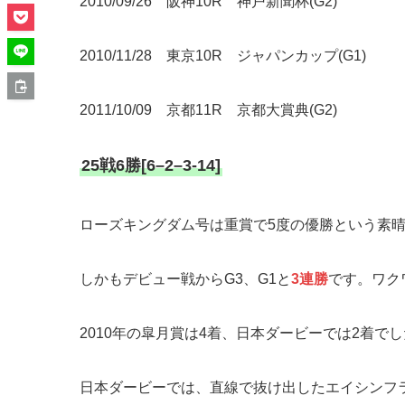
2010/09/26 阪神10R 神戸新聞杯(G2)
2010/11/28 東京10R ジャパンカップ(G1)
2011/10/09 京都11R 京都大賞典(G2)
25戦6勝[6–2–3-14]
ローズキングダム号は重賞で5度の優勝という素晴
しかもデビュー戦からG3、G1と
3連勝
です。ワク
2010年の皐月賞は4着、日本ダービーでは2着で
日本ダービーでは、直線で抜け出したエイシンフ