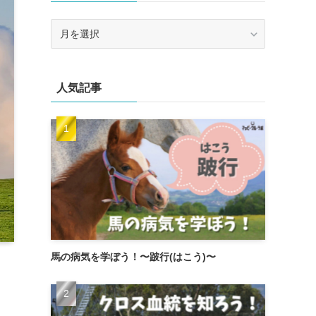
ア
ー
カ
イ
人気記事
ブ
馬の病気を学ぼう！〜跛行(はこう)〜