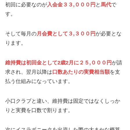
初回に必要なのが
入会金３３,０００円
と
馬代
で
す。
そして毎月の
月会費として３,３００円
が必要とな
ります。
維持費は初回金として2歳2月に２５,０００円
が請
求され、翌月以降は
口数あたりの実費相当額
を支
払う仕組みになっています。
小口クラブと違い、維持費は固定ではなくしっか
りと実費を口数で割ります。
次にイスラボニータを出資した際の大まかな概算