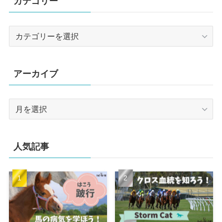
カテゴリー
カ
テ
ゴ
リ
アーカイブ
ー
ア
ー
カ
イ
人気記事
ブ