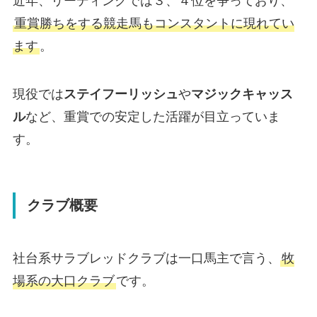
近年、リーディングでは３、４位を争っており、
重賞勝ちをする競走馬もコンスタントに現れてい
ます
。
現役では
ステイフーリッシュ
や
マジックキャッス
ル
など、重賞での安定した活躍が目立っていま
す。
クラブ概要
社台系サラブレッドクラブは一口馬主で言う、
牧
場系の大口クラブ
です。